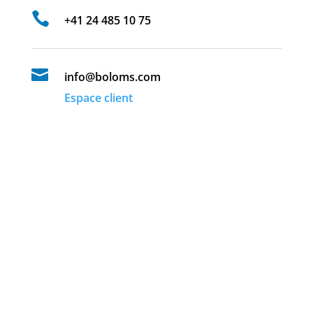

+41 24 485 10 75

info@boloms.com
Espace client