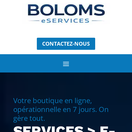
CONTACTEZ-NOUS
Votre boutique en ligne,
opérationnelle en 7 jours. On
gère tout.
SERVICES > E-