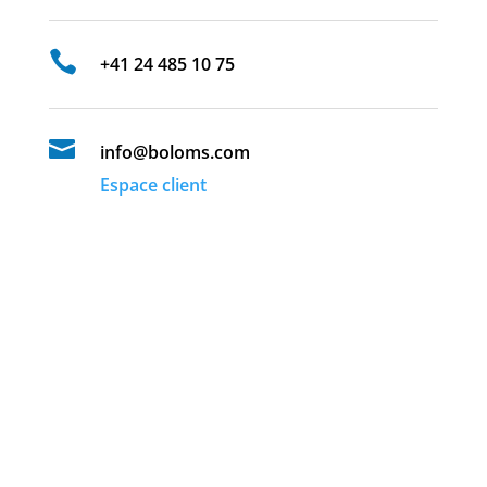

+41 24 485 10 75

info@boloms.com
Espace client