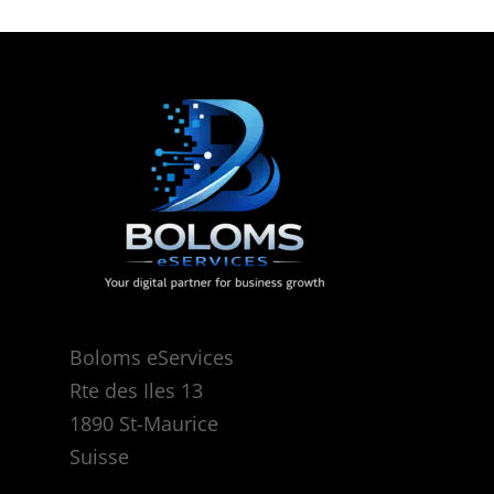
Boloms eServices
Rte des Iles 13
1890 St-Maurice
Suisse