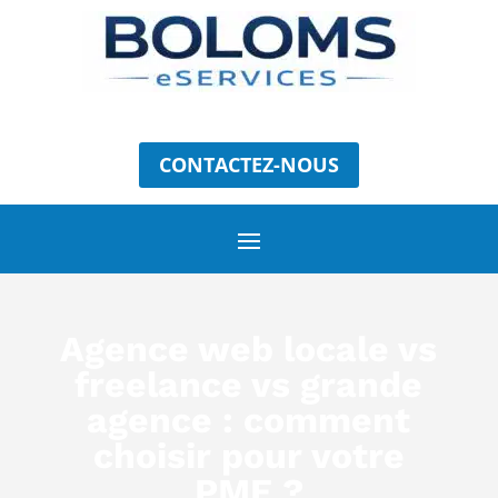
CONTACTEZ-NOUS
Agence web locale vs
freelance vs grande
agence : comment
choisir pour votre
PME ?